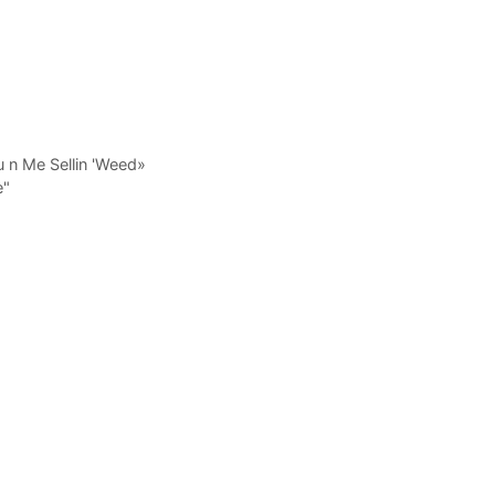
 n Me Sellin 'Weed»
e"