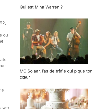
Qui est Mina Warren ?
992,
1
e ou
ne
mats
 par
MC Solaar, l’as de trèfle qui pique ton
cœur
yle
août)