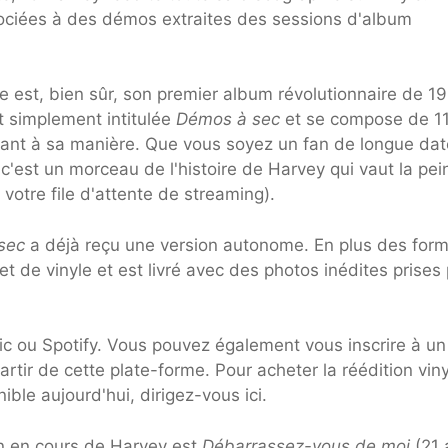
ociées à des démos extraites des sessions d'album
e est, bien sûr, son premier album révolutionnaire de 1
t simplement intitulée
Démos à sec
et se compose de 1
vant à sa manière. Que vous soyez un fan de longue dat
est un morceau de l'histoire de Harvey qui vaut la pei
 votre file d'attente de streaming).
sec
a déjà reçu une version autonome. En plus des for
t de vinyle et est livré avec des photos inédites prises
c ou Spotify. Vous pouvez également vous inscrire à un
partir de cette plate-forme. Pour acheter la réédition vin
ble aujourd'hui, dirigez-vous ici.
n en cours de Harvey est
Débarrassez-vous de moi
(21 