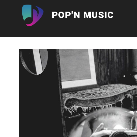
Aller
au
POP'N MUSIC
contenu