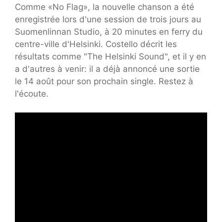
Comme «No Flag», la nouvelle chanson a été
enregistrée lors d'une session de trois jours au
Suomenlinnan Studio, à 20 minutes en ferry du
centre-ville d'Helsinki. Costello décrit les
résultats comme "The Helsinki Sound", et il y en
a d'autres à venir: il a déjà annoncé une sortie
le 14 août pour son prochain single. Restez à
l'écoute.