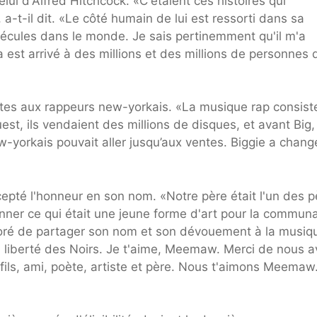
lui d'Alfred Hitchcock. «C'étaient ces histoires qui
a-t-il dit. «Le côté humain de lui est ressorti dans sa
lécules dans le monde. Je sais pertinemment qu'il m'a
la est arrivé à des millions et des millions de personnes
tes aux rappeurs new-yorkais. «La musique rap consist
ouest, ils vendaient des millions de disques, et avant Big,
 new-yorkais pouvait aller jusqu’aux ventes. Biggie a chang
 accepté l'honneur en son nom. «Notre père était l'un des 
ionner ce qui était une jeune forme d'art pour la commun
onoré de partager son nom et son dévouement à la musiq
à la liberté des Noirs. Je t'aime, Meemaw. Merci de nous a
 fils, ami, poète, artiste et père. Nous t'aimons Meemaw