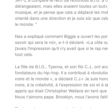
JAY-Z a comparé le récit de Notorious B.I.G. à ce
dérangeaient, mais elles avaient toutes un but», 
musique, et je pense que cela a déplacé les mo
orienté dans une direction et je suis sûr que ce
le monde. "
Nas a expliqué comment Biggie a ouvert les por
savoir qui sera le roi», a-t-il déclaré. «La côte 
j’avais l’impression qu’il n’y avait que si le rap
tout cela.
La fille de B.I.G., Tyanna, et son fils C.J., ont
fondateurs du hip-hop. Il a contribué à révolut
noire et le monde », a déclaré C.J.« Je suis h
noire, à la créativité, à l'expression de soi et 
appris qui était Christopher Wallace en tant que
Nous t'aimons papa. Brooklyn, nous l'avons fait!