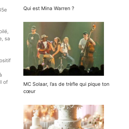
Qui est Mina Warren ?
 35e
ilé,
e, sa
ositif
à
l of
MC Solaar, l’as de trèfle qui pique ton
cœur