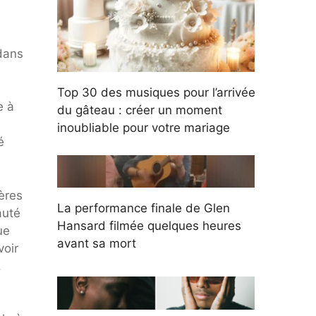
 dans
Top 30 des musiques pour l’arrivée
e à
du gâteau : créer un moment
inoubliable pour votre mariage
é
pères
La performance finale de Glen
auté
Hansard filmée quelques heures
ue
avant sa mort
voir
.