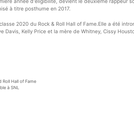
mière année d'éligibilité, devient le deuxième rappeur s
nisé à titre posthume en 2017.
classe 2020 du Rock & Roll Hall of Fame.Elle a été intro
ve Davis, Kelly Price et la mère de Whitney, Cissy Houst
 Roll Hall of Fame
ble à SNL