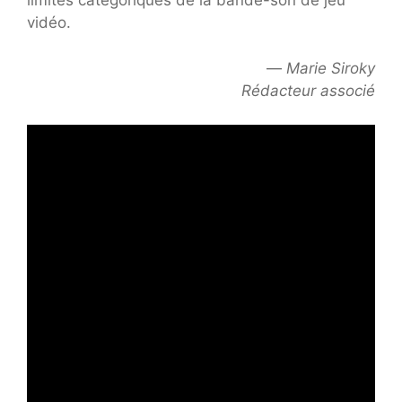
limites catégoriques de la bande-son de jeu
vidéo.
—
Marie Siroky
Rédacteur associé