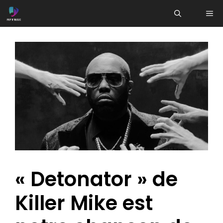
Aller
ME
au
contenu
« Detonator » de
Killer Mike est