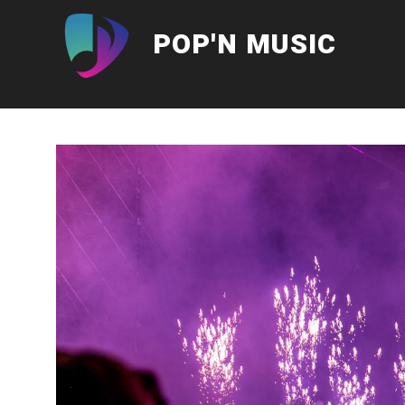
Aller
au
POP'N MUSIC
contenu