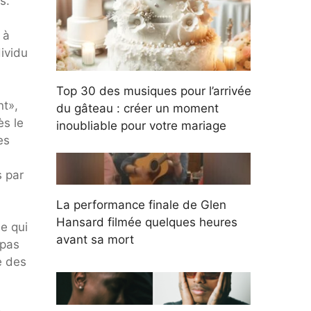
s.
 à
ividu
Top 30 des musiques pour l’arrivée
nt»,
du gâteau : créer un moment
ès le
inoubliable pour votre mariage
es
s par
La performance finale de Glen
Hansard filmée quelques heures
me qui
avant sa mort
 pas
e des