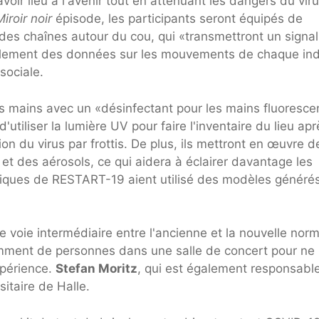
ir lieu à l'avenir tout en atténuant les dangers du viru
Miroir noir
épisode, les participants seront équipés de
 des chaînes autour du cou, qui «transmettront un signal
uellement des données sur les mouvements de chaque ind
sociale.
s mains avec un «désinfectant pour les mains fluoresce
utiliser la lumière UV pour faire l'inventaire du lieu apr
ion du virus par frottis. De plus, ils mettront en œuvre d
et des aérosols, ce qui aidera à éclairer davantage les
ifiques de RESTART-19 aient utilisé des modèles généré
e voie intermédiaire entre l'ancienne et la nouvelle nor
amment de personnes dans une salle de concert pour ne
xpérience.
Stefan Moritz
, qui est également responsabl
sitaire de Halle.