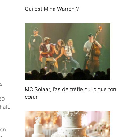
Qui est Mina Warren ?
s
MC Solaar, l’as de trèfle qui pique ton
cœur
990
halt.
çon