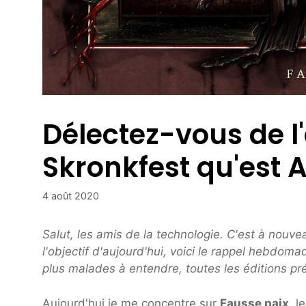
Délectez-vous de l'
Skronkfest qu'est A
4 août 2020
Salut, les amis de la technologie. C'est à nouv
l'objectif d'aujourd'hui, voici le rappel hebdo
plus malades à entendre, toutes les éditions pr
Aujourd'hui je me concentre sur
Fausse paix
, 