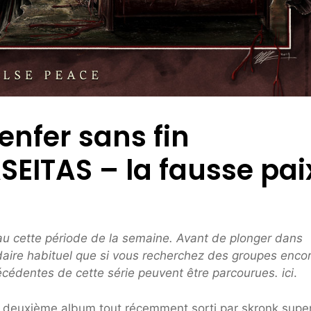
enfer sans fin
SEITAS – la fausse pai
eau cette période de la semaine. Avant de plonger dans
madaire habituel que si vous recherchez des groupes enco
écédentes de cette série peuvent être parcourues.
ici
.
le deuxième album tout récemment sorti par skronk supe