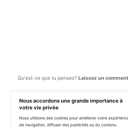
Qu'est-ce que tu penses?
Laissez un comment
L'agneau de Dieu a maintenant son propre café en peti
Your EDM Guest Mix: Annix célèbre son nouveau single 
Nous accordons une grande importance à
votre vie privée
Nous utilisons des cookies pour améliorer votre expérienc
de navigation, diffuser des publicités ou du contenu