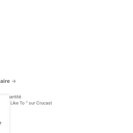
aire
→
te quantité
« I Like To '' sur Crucast
e