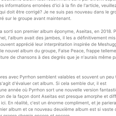
 informations erronées d'ici à la fin de l'article, veuill
e qui doit être corrigé? Je ne suis pas nouveau dans le g
ré sur le groupe avant maintenant.
 sorti son premier album éponyme, Aseitas, en 2018. 
el, l'album avait des jambes, il les a définitivement mis
souvent apprécié leur interprétation inspirée de Meshug
le nouvel album du groupe, False Peace, frappe tellem
l'écriture de chansons à des degrés que je n'aurais même 
ores avec Pyrrhon semblent valables et souvent un peu 
'agit d'évaluer cet album. Si cela semble dur, il est
une année où Pyrrhon sort une nouvelle version fantasti
on de la façon dont Aseitas est presque amorphe et diffi
s ici. En réalité, c'est un énorme compliment, et je pariera
remier album et ce nouveau deuxième album est si vaste
eur propre chemin encore et encore.