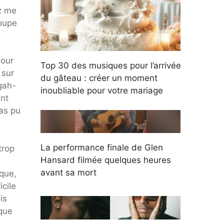
ez me
roupe
Pour
Top 30 des musiques pour l’arrivée
 sur
du gâteau : créer un moment
gah-
inoubliable pour votre mariage
ent
pas pu
La performance finale de Glen
trop
Hansard filmée quelques heures
avant sa mort
que,
cile
is
 que