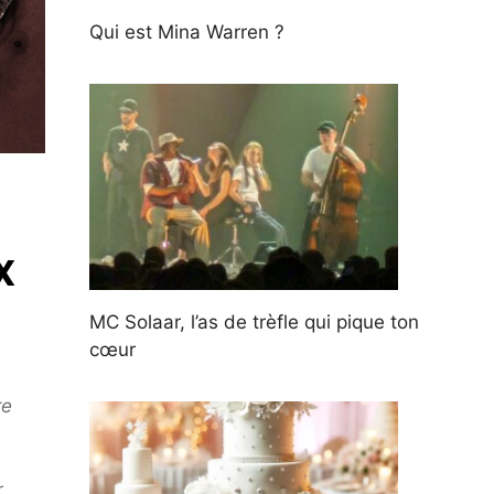
Qui est Mina Warren ?
x
MC Solaar, l’as de trèfle qui pique ton
cœur
re
r