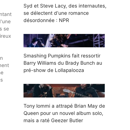
Syd et Steve Lacy, des internautes,
se délectent d'une romance
entant
désordonnée : NPR
d'une
ls se
ireux
Smashing Pumpkins fait ressortir
on
Barry Williams du Brady Bunch au
ment
pré-show de Lollapalooza
ne
us
Tony Iommi a attrapé Brian May de
Queen pour un nouvel album solo,
mais a raté Geezer Butler