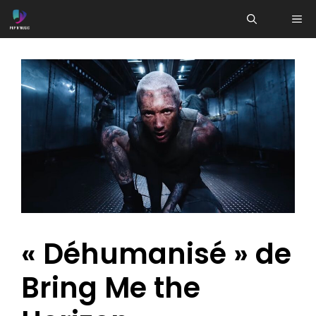
Aller
ME
au
contenu
« Déhumanisé » de
Bring Me the