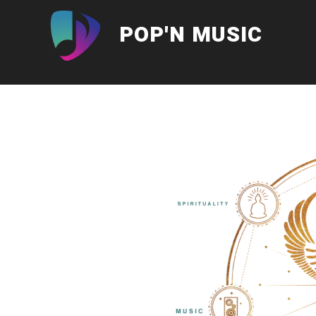
Aller
au
POP'N MUSIC
contenu