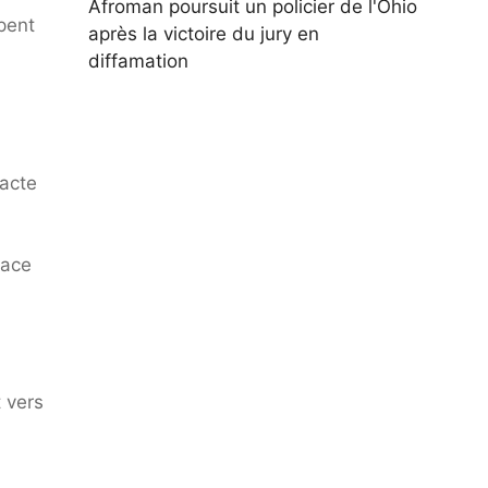
Afroman poursuit un policier de l'Ohio
pent
après la victoire du jury en
diffamation
’acte
lace
t vers