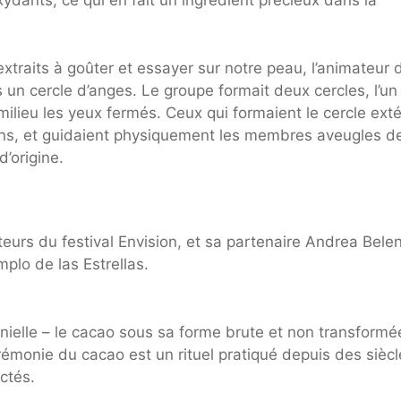
xydants, ce qui en fait un ingrédient précieux dans la
xtraits à goûter et essayer sur notre peau, l’animateur 
s un cercle d’anges. Le groupe formait deux cercles, l’u
ilieu les yeux fermés. Ceux qui formaient le cercle exté
ons, et guidaient physiquement les membres aveugles de
d’origine.
eurs du festival Envision, et sa partenaire Andrea Bele
lo de las Estrellas.
ielle – le cacao sous sa forme brute et non transformé
émonie du cacao est un rituel pratiqué depuis des siècl
ctés.