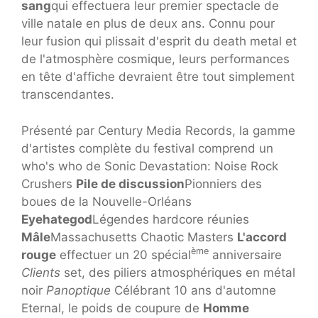
sang
qui effectuera leur premier spectacle de
ville natale en plus de deux ans. Connu pour
leur fusion qui plissait d'esprit du death metal et
de l'atmosphère cosmique, leurs performances
en tête d'affiche devraient être tout simplement
transcendantes.
Présenté par Century Media Records, la gamme
d'artistes complète du festival comprend un
who's who de Sonic Devastation: Noise Rock
Crushers
Pile de discussion
Pionniers des
boues de la Nouvelle-Orléans
Eyehategod
Légendes hardcore réunies
Mâle
Massachusetts Chaotic Masters
L'accord
ème
rouge
effectuer un 20 spécial
anniversaire
Clients
set, des piliers atmosphériques en métal
noir
Panoptique
Célébrant 10 ans d'automne
Eternal, le poids de coupure de
Homme