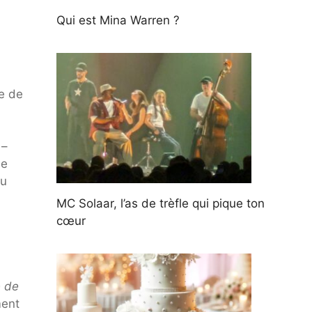
Qui est Mina Warren ?
ge de
 –
ue
au
MC Solaar, l’as de trèfle qui pique ton
cœur
e de
ment