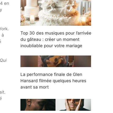
64 en
ey
York.
Top 30 des musiques pour l’arrivée
 à
du gâteau : créer un moment
5
inoubliable pour votre mariage
Qui
La performance finale de Glen
Hansard filmée quelques heures
avant sa mort
it.
é