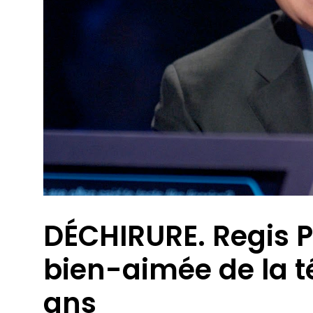
DÉCHIRURE. Regis P
bien-aimée de la t
ans