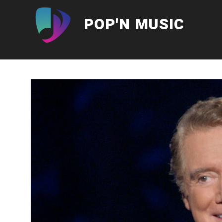
Aller
au
POP'N MUSIC
contenu