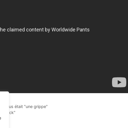
avirus était "une grippe"
ms Suck"
e