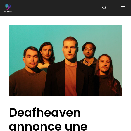
Aller
ME
au
contenu
Deafheaven
annonce une