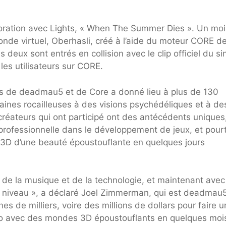
boration avec Lights, « When The Summer Dies ». Un moi
 monde virtuel, Oberhasli, créé à l’aide du moteur CORE d
 deux sont entrés en collision avec le clip officiel du si
es utilisateurs sur CORE.
urs de deadmau5 et de Core a donné lieu à plus de 130
raines rocailleuses à des visions psychédéliques et à de
créateurs qui ont participé ont des antécédents uniques
rofessionnelle dans le développement de jeux, et pour
 3D d’une beauté époustouflante en quelques jours
de la musique et de la technologie, et maintenant avec
re niveau », a déclaré Joel Zimmerman, qui est deadmau5
es de milliers, voire des millions de dollars pour faire u
déo avec des mondes 3D époustouflants en quelques moi