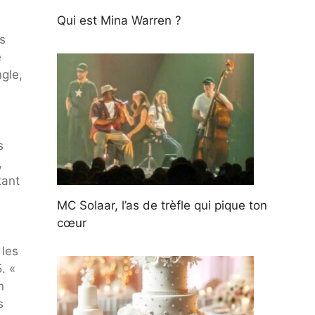
Qui est Mina Warren ?
s
e
ngle,
s
,
tant
MC Solaar, l’as de trèfle qui pique ton
cœur
 les
. «
n
s