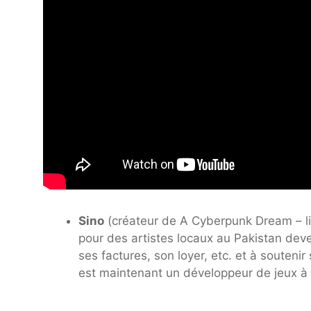
Sino
(créateur de A Cyberpunk Dream –
l
pour des artistes locaux au Pakistan dev
ses factures, son loyer, etc. et à souteni
est maintenant un développeur de jeux à 