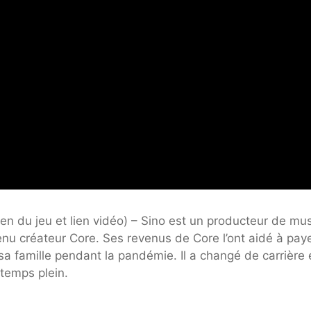
ien du jeu
et
lien vidéo
) – Sino est un producteur de mu
enu créateur Core. Ses revenus de Core l’ont aidé à pay
r sa famille pendant la pandémie. Il a changé de carrière 
temps plein.