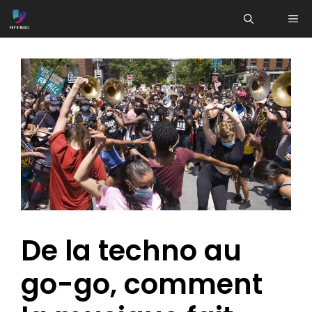
Aller
ME
au
contenu
De la techno au
go-go, comment