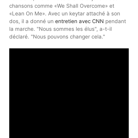
chansons comme «We Shall Overcome» et
«Lean On Me». Avec un keytar attaché à son
dos, il a donné un
entretien avec CNN
pendant
la marche. "Nous sommes les élus", a-t-il
déclaré. "Nous pouvons changer cela."