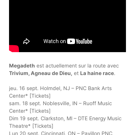
Megadeth
est actuellement sur la route avec
Trivium, Agneau de Dieu,
et
La haine race
.
jeu. 16 sept. Holmdel, NJ – PNC Bank Arts
Center* [Tickets]
sam. 18 sept. Noblesville, IN – Ruoff Music
Center* [Tickets]
Dim 19 sept. Clarkston, MI – DTE Energy Music
Theatre* [Tickets]
Lun 20 sept. Cincinnati, ON – Pavillon PNC