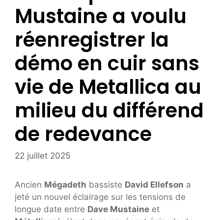
Mustaine a voulu
réenregistrer la
démo en cuir sans
vie de Metallica au
milieu du différend
de redevance
22 juillet 2025
Ancien
Mégadeth
bassiste
David Ellefson
a
jeté un nouvel éclairage sur les tensions de
longue date entre
Dave Mustaine
et