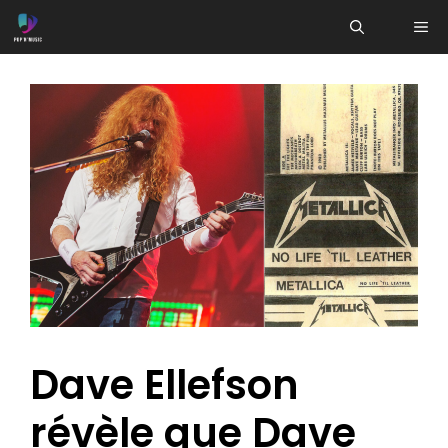
Aller
ME
au
contenu
Dave Ellefson
révèle que Dave