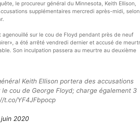
ête, le procureur général du Minnesota, Keith Ellison,
accusations supplémentaires mercredi après-midi, selon
r.
st agenouillé sur le cou de Floyd pendant près de neuf
pirer», a été arrêté vendredi dernier et accusé de meurt
pable. Son inculpation passera au meurtre au deuxième
r général Keith Ellison portera des accusations
ur le cou de George Floyd; charge également 3
s://t.co/YF4JFbpocp
 juin 2020