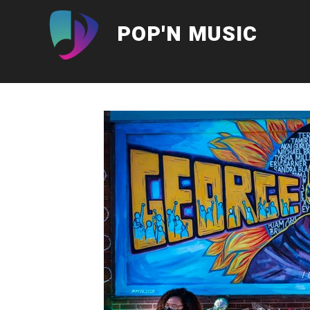
Aller
au
POP'N MUSIC
contenu