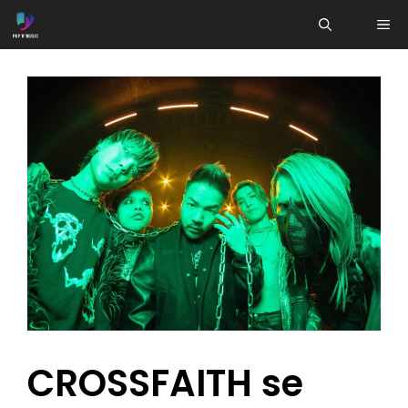
Aller
ME
au
contenu
CROSSFAITH se