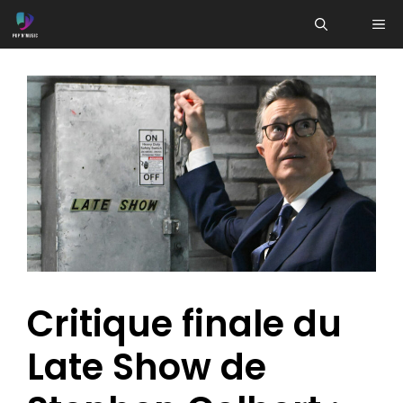
Aller
ME
au
contenu
Critique finale du
Late Show de