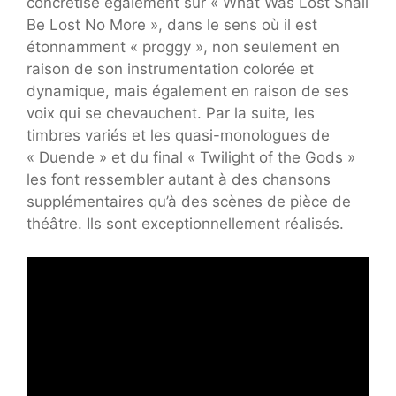
concrétise également sur « What Was Lost Shall
Be Lost No More », dans le sens où il est
étonnamment « proggy », non seulement en
raison de son instrumentation colorée et
dynamique, mais également en raison de ses
voix qui se chevauchent. Par la suite, les
timbres variés et les quasi-monologues de
« Duende » et du final « Twilight of the Gods »
les font ressembler autant à des chansons
supplémentaires qu’à des scènes de pièce de
théâtre. Ils sont exceptionnellement réalisés.