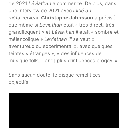
de 2021
Léviathan
a commencé. De plus, dans
une interview de 2021 avec
Initié au
métal
cerveau
Christophe Johnsson
a précisé
que même si
Léviathan
était « très direct, très
grandiloquent » et
Léviathan II
était « sombre et
mélancolique »
Léviathan III
se veut «
aventureux ou expérimental », avec quelques
teintes « étranges », « des influences de
musique folk… [and] plus d’influences proggy. »
Sans aucun doute, le disque remplit ces
objectifs.