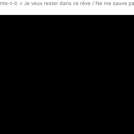
ante-t-il. « Je veux rester dans ce rêve / Ne me sauve pa