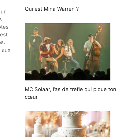
Qui est Mina Warren ?
sur
s
otes
 est
es.
t aux
MC Solaar, l’as de trèfle qui pique ton
cœur