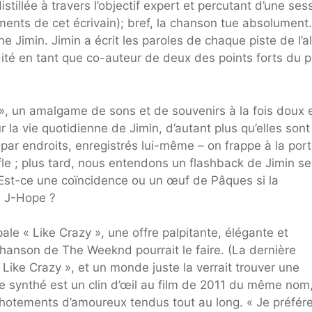
stillée à travers l’objectif expert et percutant d’une ses
ents de cet écrivain); bref, la chanson tue absolument
gne Jimin. Jimin a écrit les paroles de chaque piste de l’
dité en tant que co-auteur de deux des points forts du p
 », un amalgame de sons et de souvenirs à la fois doux 
r la vie quotidienne de Jimin, d’autant plus qu’elles sont
 par endroits, enregistrés lui-même – on frappe à la por
fle ; plus tard, nous entendons un flashback de Jimin se
 Est-ce une coïncidence ou un œuf de Pâques si la
e J-Hope ?
pale « Like Crazy », une offre palpitante, élégante et
chanson de The Weeknd pourrait le faire. (La dernière
Like Crazy », et un monde juste la verrait trouver une
e synthé est un clin d’œil au film de 2011 du même nom
uchotements d’amoureux tendus tout au long. « Je préfére