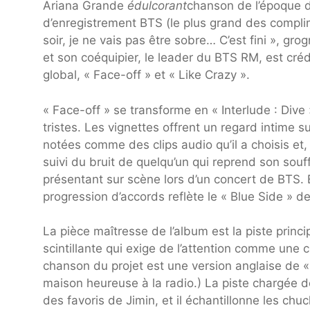
Ariana Grande
édulcorant
chanson de l’époque di
d’enregistrement BTS (le plus grand des complim
soir, je ne vais pas être sobre… C’est fini », gro
et son coéquipier, le leader du BTS RM, est cré
global, « Face-off » et « Like Crazy ».
« Face-off » se transforme en « Interlude : Dive
tristes. Les vignettes offrent un regard intime su
notées comme des clips audio qu’il a choisis et,
suivi du bruit de quelqu’un qui reprend son souf
présentant sur scène lors d’un concert de BTS.
progression d’accords reflète le « Blue Side » d
La pièce maîtresse de l’album est la piste princi
scintillante qui exige de l’attention comme une 
chanson du projet est une version anglaise de « 
maison heureuse à la radio.) La piste chargée d
des favoris de Jimin, et il échantillonne les ch