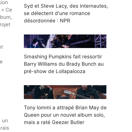
sion
Syd et Steve Lacy, des internautes,
. « Ce
se délectent d'une romance
album,
désordonnée : NPR
rojet
et
Smashing Pumpkins fait ressortir
te
Barry Williams du Brady Bunch au
pré-show de Lollapalooza
Tony Iommi a attrapé Brian May de
Queen pour un nouvel album solo,
, un
mais a raté Geezer Butler
rais