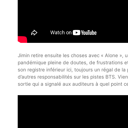
Jimin retire ensuite les choses avec « Alone », 
pandémique pleine de doutes, de frustrations e
son registre inférieur ici, toujours un régal de 
d’autres responsabilités sur les pistes BTS. Vie
sortie qui a signalé aux auditeurs à quel point