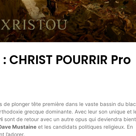
m : CHRIST POURRIR Pro
 de plonger tête première dans le vaste bassin du blac
orthodoxie grecque dominante. Avec leur son unique et l
ri
sont de retour avec un autre opus qui deviendra bient
Dave Mustaine
et les candidats politiques religieux. En
t l’adorer.