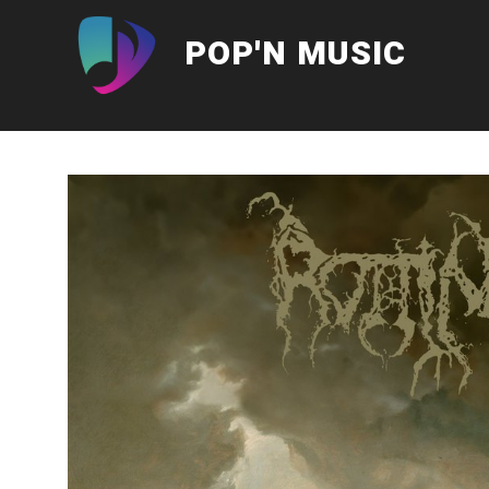
Aller
au
POP'N MUSIC
contenu