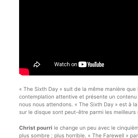
« The Sixth Day » suit de la même manière que 
contemplation attentive et présente un contenu ly
nous nous attendons. « The Sixth Day » est à la
sur le disque sont peut-être parmi les meilleurs
Christ pourri
le change un peu avec le cinquième
plus sombre ; plus horrible. « The Farewell » 