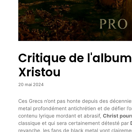
Critique de l'albu
Xristou
20 mai 2024
Ces Grecs n’ont pas honte depuis des décennies
metal profondément antichrétien et de défier l’
contenu lyrique mordant et abrasif,
Christ pour
classique et qui sera certainement détesté par
revanche, les fans de black metal vont clairemen