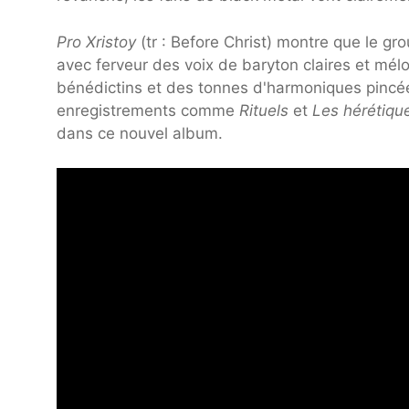
Pro Xristoy
(tr : Before Christ) montre que le g
avec ferveur des voix de baryton claires et mélo
bénédictins et des tonnes d'harmoniques pincée
enregistrements comme
Rituels
et
Les hérétiqu
dans ce nouvel album.