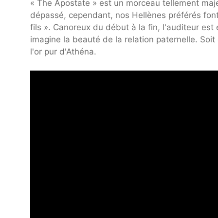
« The Apostate » est un morceau tellement majest
dépassé, cependant, nos Hellènes préférés font 
fils ». Canoreux du début à la fin, l'auditeur
imagine la beauté de la relation paternelle. Soi
l'or pur d'Athéna.