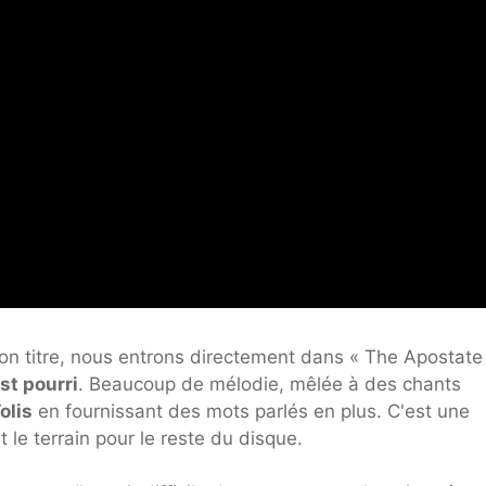
on titre, nous entrons directement dans « The Apostate »
st pourri
. Beaucoup de mélodie, mêlée à des chants
olis
en fournissant des mots parlés en plus. C'est une
 le terrain pour le reste du disque.