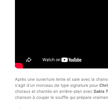
Après une ouverture lente et sale avec la chans
s'agit d'un morceau de type signature pour
Chri
choraux et chantés en arrière-plan avec
Sakis T
chanson à couper le souffle qui prépare vraiment