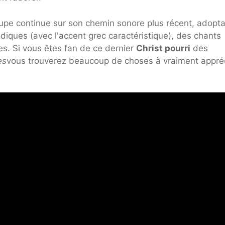
roupe continue sur son chemin sonore plus récent, adopt
diques (avec l'accent grec caractéristique), des chants
s. Si vous êtes fan de ce dernier
Christ pourri
des
es
vous trouverez beaucoup de choses à vraiment appré