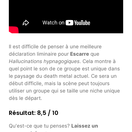
Il est difficile de penser à une meilleure
déclaration liminaire pour
Escarre
que
Hallucinations hypnagogiques
. Cela montre à
quel point le son de ce groupe est unique dans
le paysage du death metal actuel. Ce sera un
début difficile, mais la scène peut toujours
utiliser un groupe qui se taille une niche unique
dès le départ.
Résultat: 8,5 / 10
Qu'est-ce que tu penses?
Laissez un