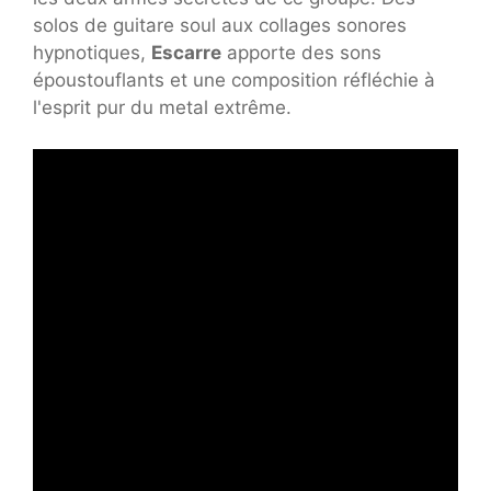
solos de guitare soul aux collages sonores
hypnotiques,
Escarre
apporte des sons
époustouflants et une composition réfléchie à
l'esprit pur du metal extrême.