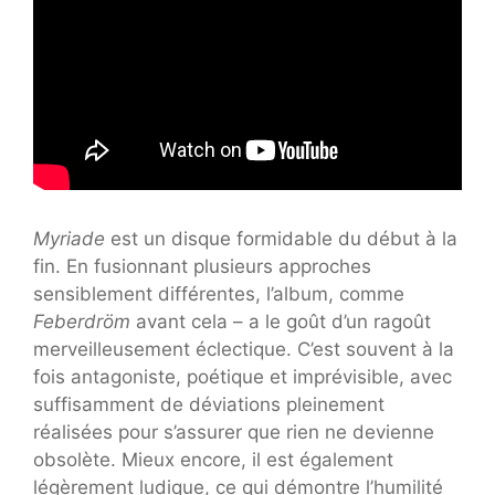
Myriade
est un disque formidable du début à la
fin. En fusionnant plusieurs approches
sensiblement différentes, l’album, comme
Feberdröm
avant cela – a le goût d’un ragoût
merveilleusement éclectique. C’est souvent à la
fois antagoniste, poétique et imprévisible, avec
suffisamment de déviations pleinement
réalisées pour s’assurer que rien ne devienne
obsolète. Mieux encore, il est également
légèrement ludique, ce qui démontre l’humilité