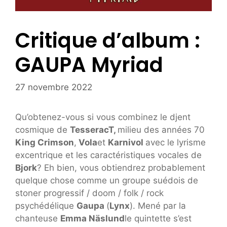
Critique d’album :
GAUPA Myriad
27 novembre 2022
Qu’obtenez-vous si vous combinez le djent
cosmique de
TesseracT,
milieu des années 70
King Crimson
,
Vola
et
Karnivol
avec le lyrisme
excentrique et les caractéristiques vocales de
Bjork
? Eh bien, vous obtiendrez probablement
quelque chose comme un groupe suédois de
stoner progressif / doom / folk / rock
psychédélique
Gaupa
(
Lynx
). Mené par la
chanteuse
Emma Näslund
le quintette s’est