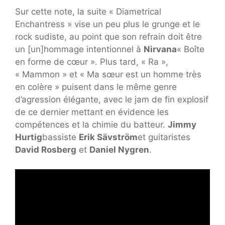
Sur cette note, la suite « Diametrical
Enchantress » vise un peu plus le grunge et le
rock sudiste, au point que son refrain doit être
un [un]hommage intentionnel à
Nirvana
« Boîte
en forme de cœur ». Plus tard, « Ra »,
« Mammon » et « Ma sœur est un homme très
en colère » puisent dans le même genre
d’agression élégante, avec le jam de fin explosif
de ce dernier mettant en évidence les
compétences et la chimie du batteur.
Jimmy
Hurtig
bassiste
Erik Sävström
et guitaristes
David Rosberg
et
Daniel Nygren
.