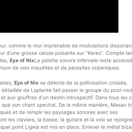
peur, comme le mur imprenable de modulations dissonan
our d'une grosse caisse pulsante sur "Keres". Compte te
bles,
Eye of Nix
La palette sonore infernale reste accessi
ium de voix maudites et de parasites océaniques.
ables,
Eye of Nix
se délecte de la pollinisation croisée,
e détaillée de Laplante fait passer le groupe du post-roc
et aux gouffres d'un destin introspectif. Dans tous les c
s que son chant spectral. De la même manière, Masao t
ques et de remplir les paysages sonores avec ses
t les claviers, la basse, la guitare et la voix se rejoign
 quel point
Ligeia
est mis en place. Enlever le métal biza