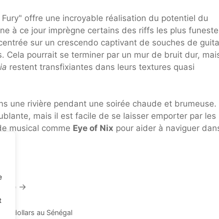
Fury" offre une incroyable réalisation du potentiel du
agne à ce jour imprègne certains des riffs les plus funest
t centrée sur un crescendo captivant de souches de guit
s. Cela pourrait se terminer par un mur de bruit dur, mai
ia
restent transfixiantes dans leurs textures quasi
ns une rivière pendant une soirée chaude et brumeuse.
lante, mais il est facile de se laisser emporter par les
uide musical comme
Eye of Nix
pour aider à naviguer dans
e
aire
→
t
s de dollars au Sénégal