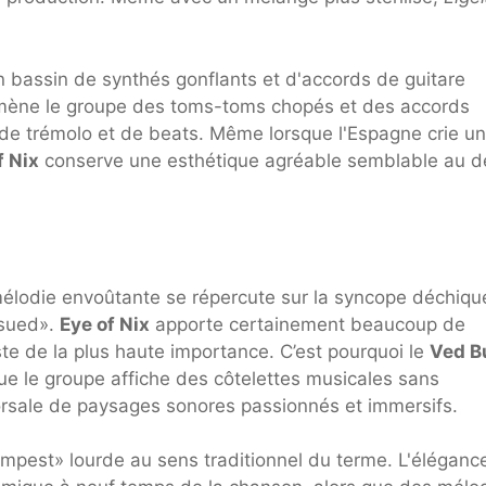
n bassin de synthés gonflants et d'accords de guitare
 mène le groupe des toms-toms chopés et des accords
de trémolo et de beats. Même lorsque l'Espagne crie un
f Nix
conserve une esthétique agréable semblable au d
 mélodie envoûtante se répercute sur la syncope déchiqu
rsued».
Eye of Nix
apporte certainement beaucoup de
este de la plus haute importance. C’est pourquoi le
Ved B
ue le groupe affiche des côtelettes musicales sans
orsale de paysages sonores passionnés et immersifs.
empest» lourde au sens traditionnel du terme. L'éléganc