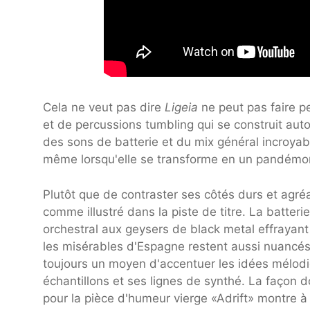
Cela ne veut pas dire
Ligeia
ne peut pas faire 
et de percussions tumbling qui se construit aut
des sons de batterie et du mix général incroya
même lorsqu'elle se transforme en un pandémon
Plutôt que de contraster ses côtés durs et agré
comme illustré dans la piste de titre. La batteri
orchestral aux geysers de black metal effrayant 
les misérables d'Espagne restent aussi nuancé
toujours un moyen d'accentuer les idées mélodi
échantillons et ses lignes de synthé. La façon don
pour la pièce d'humeur vierge «Adrift» montre à