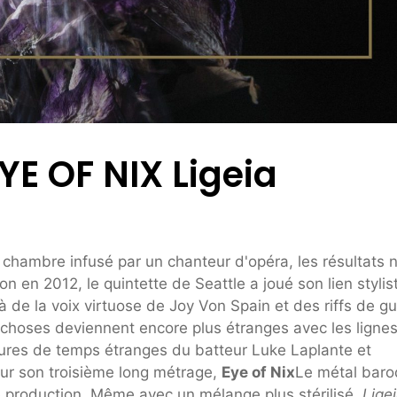
YE OF NIX Ligeia
hambre infusé par un chanteur d'opéra, les résultats 
on en 2012, le quintette de Seattle a joué son lien stylis
à de la voix virtuose de Joy Von Spain et des riffs de gu
 choses deviennent encore plus étranges avec les ligne
ures de temps étranges du batteur Luke Laplante et
ur son troisième long métrage,
Eye of Nix
Le métal bar
e production. Même avec un mélange plus stérilisé,
Lige