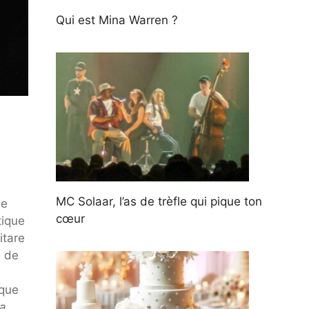
Qui est Mina Warren ?
MC Solaar, l’as de trèfle qui pique ton
ne
cœur
tique
itare
s de
oque
ia