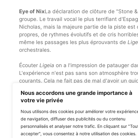
Eye of Nix
La déclaration de clôture de "Stone & 
groupe. Le travail vocal le plus terrifiant d'Esp
Nicholas, mais la majeure partie de la piste es
propres, de rythmes évolutifs et de cris horrible
même les passages les plus éprouvants de
Lige
orchestrales.
Écouter
Ligeia
on a l'impression de patauger da
L'expérience n'est pas sans son atmosphère troub
courants. Cela ne fait pas de mal d'avoir un g
courants étranges.
Nous accordons une grande importance à
votre vie privée
Résultat: 8/10
Nous utilisons des cookies pour améliorer votre expérienc
Qu'est-ce que tu penses?
Laissez un comment
de navigation, diffuser des publicités ou du contenu
personnalisés et analyser notre trafic. En cliquant sur "Tou
accepter", vous consentez à notre utilisation des cookies.
Akon construit une ville cryptographique de 6 milliard