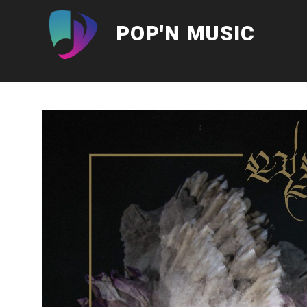
Aller
au
POP'N MUSIC
contenu