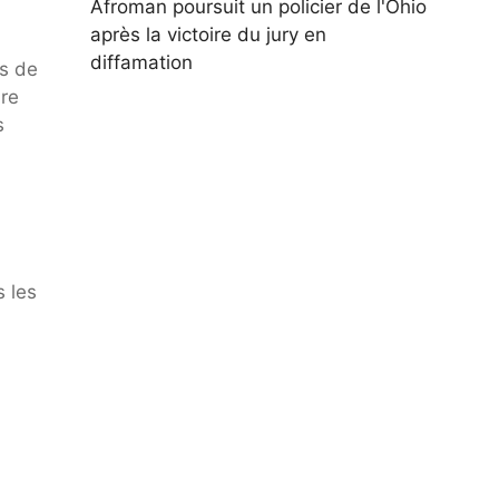
Afroman poursuit un policier de l'Ohio
après la victoire du jury en
diffamation
es de
are
s
 les