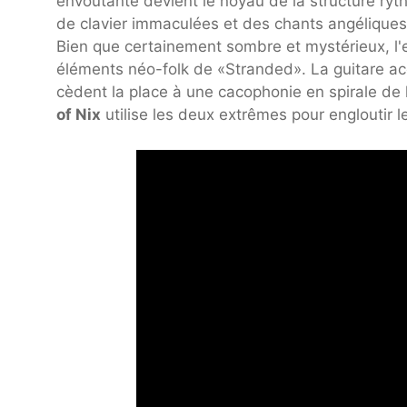
envoûtante devient le noyau de la structure ry
de clavier immaculées et des chants angélique
Bien que certainement sombre et mystérieux, l'e
éléments néo-folk de «Stranded». La guitare ac
cèdent la place à une cacophonie en spirale de
of Nix
utilise les deux extrêmes
pour engloutir l