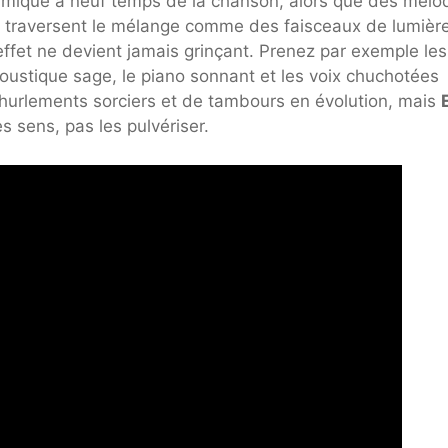
thmique à neuf temps de la chanson, alors que des mélo
s traversent le mélange comme des faisceaux de lumière
ffet ne devient jamais grinçant. Prenez par exemple les
oustique sage, le piano sonnant et les voix chuchotées
 hurlements sorciers et de tambours en évolution, mais
es sens, pas les pulvériser.