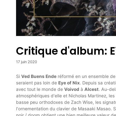
Critique d'album: E
17 juin 2020
Si
Ved Buens Ende
réformé en un ensemble de c
seraient pas loin de
Eye of Nix
. Depuis sa créati
avec tout le monde de
Voivod
à
Alcest
. Au-del
atmosphériques d'elle et Nicholas Martinez, les
basse peu orthodoxes de Zach Wise, les signat
l'ornementation du clavier de Masaaki Masao. S
noir / doom obtient une bien meilleure valeur d