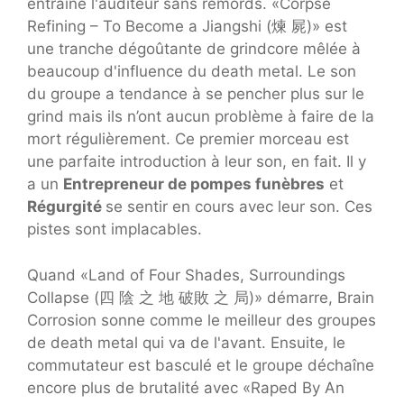
entraîne l'auditeur sans remords. «Corpse
Refining – To Become a Jiangshi (煉 屍)» est
une tranche dégoûtante de grindcore mêlée à
beaucoup d'influence du death metal. Le son
du groupe a tendance à se pencher plus sur le
grind mais ils n’ont aucun problème à faire de la
mort régulièrement. Ce premier morceau est
une parfaite introduction à leur son, en fait. Il y
a un
Entrepreneur de pompes funèbres
et
Régurgité
se sentir en cours avec leur son. Ces
pistes sont implacables.
Quand «Land of Four Shades, Surroundings
Collapse (四 陰 之 地 破敗 之 局)» démarre, Brain
Corrosion sonne comme le meilleur des groupes
de death metal qui va de l'avant. Ensuite, le
commutateur est basculé et le groupe déchaîne
encore plus de brutalité avec «Raped By An