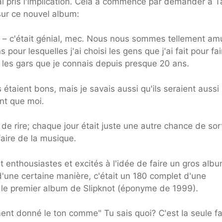
'ai pris l'implication. Cela a commencé par demander à T
 sur ce nouvel album:
ie – c'était génial, mec. Nous nous sommes tellement a
 pour lesquelles j'ai choisi les gens que j'ai fait pour fai
 les gars que je connais depuis presque 20 ans.
s étaient bons, mais je savais aussi qu'ils seraient aussi
nt que moi.
de rire; chaque jour était juste une autre chance de sort
aire de la musique.
 enthousiastes et excités à l'idée de faire un gros alb
'une certaine manière, c'était un 180 complet d'une
s le premier album de Slipknot (éponyme de 1999).
aiment donné le ton comme" Tu sais quoi? C'est la seule f