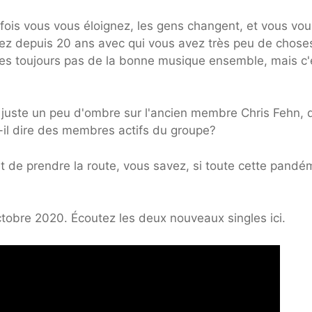
rfois vous vous éloignez, les gens changent, et vous vou
ssez depuis 20 ans avec qui vous avez très peu de chose
tes toujours pas de la bonne musique ensemble, mais c'
tte juste un peu d'ombre sur l'ancien membre Chris Fehn, 
-il dire des membres actifs du groupe?
et de prendre la route, vous savez, si toute cette pandé
ctobre 2020. Écoutez les deux nouveaux singles ici.