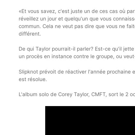
«Et vous savez, c'est juste un de ces cas où pa
réveillez un jour et quelqu'un que vous connai
commun. Cela ne veut pas dire que vous ne fai
différent.
De qui Taylor pourrait-il parler? Est-ce qu'il je
un procès en instance contre le groupe, ou veut
Slipknot prévoit de réactiver l'année prochaine 
est résolue.
L'album solo de Corey Taylor, CMFT, sort le 2 o