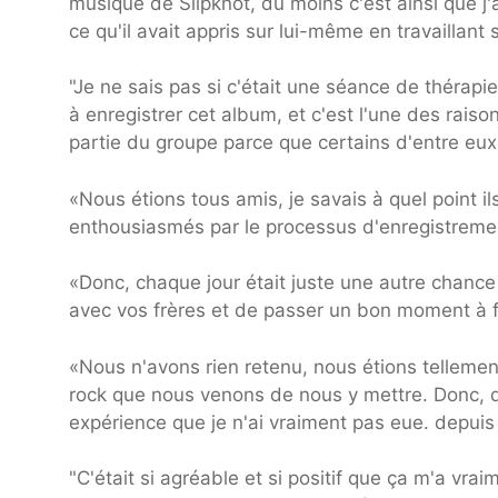
musique de Slipknot, du moins c'est ainsi que j
ce qu'il avait appris sur lui-même en travaillant
"Je ne sais pas si c'était une séance de thérap
à enregistrer cet album, et c'est l'une des raisons
partie du groupe parce que certains d'entre eux
«Nous étions tous amis, je savais à quel point il
enthousiasmés par le processus d'enregistreme
«Donc, chaque jour était juste une autre chance 
avec vos frères et de passer un bon moment à f
«Nous n'avons rien retenu, nous étions tellement
rock que nous venons de nous y mettre. Donc, d
expérience que je n'ai vraiment pas eue. depui
"C'était si agréable et si positif que ça m'a vr