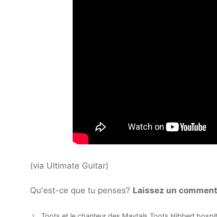
(via Ultimate Guitar)
Qu'est-ce que tu penses?
Laissez un comment
Toots et le chanteur des Maytals Toots Hibbert hospita