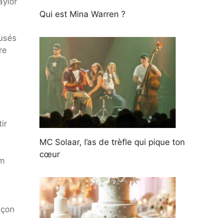
aylor
Qui est Mina Warren ?
musés
re
ir
MC Solaar, l’as de trèfle qui pique ton
cœur
um
açon