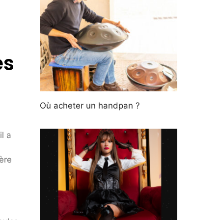
es
Où acheter un handpan ?
l a
ère