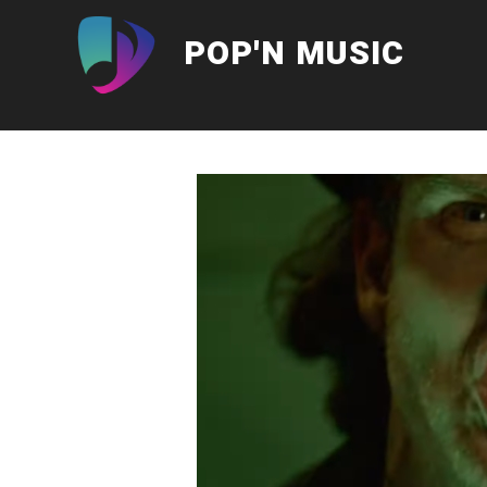
Aller
au
POP'N MUSIC
contenu