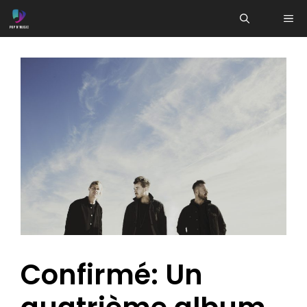
Aller
ME
au
contenu
Confirmé: Un