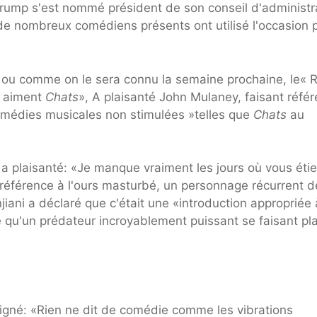
ump s'est nommé président de son conseil d'administr
e nombreux comédiens présents ont utilisé l'occasion 
, ou comme on le sera connu la semaine prochaine, le« 
i aiment
Chats
», A plaisanté John Mulaney, faisant réfé
omédies musicales non stimulées »telles que
Chats
au
 a plaisanté: «Je manque vraiment les jours où vous étie
 référence à l'ours masturbé, un personnage récurrent d
jiani a déclaré que c'était une «introduction appropriée 
 qu'un prédateur incroyablement puissant se faisant plai
uligné: «Rien ne dit de comédie comme les vibrations