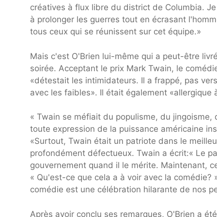
créatives à flux libre du district de Columbia. J
à prolonger les guerres tout en écrasant l'homme 
tous ceux qui se réunissent sur cet équipe.»
Mais c'est O'Brien lui-même qui a peut-être livr
soirée. Acceptant le prix Mark Twain, le coméd
«détestait les intimidateurs. Il a frappé, pas v
avec les faibles». Il était également «allergique à
« Twain se méfiait du populisme, du jingoisme, d
toute expression de la puissance américaine in
«Surtout, Twain était un patriote dans le meilleur
profondément défectueux. Twain a écrit:« Le pat
gouvernement quand il le mérite. Maintenant, ce
« Qu'est-ce que cela a à voir avec la comédie? 
comédie est une célébration hilarante de nos peu
Après avoir conclu ses remarques, O'Brien a é