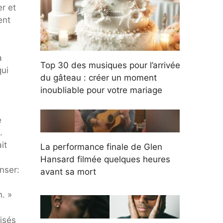
er et
ent
a
Top 30 des musiques pour l’arrivée
qui
du gâteau : créer un moment
é
inoubliable pour votre mariage
e
.
it
La performance finale de Glen
Hansard filmée quelques heures
nser:
avant sa mort
. »
isés