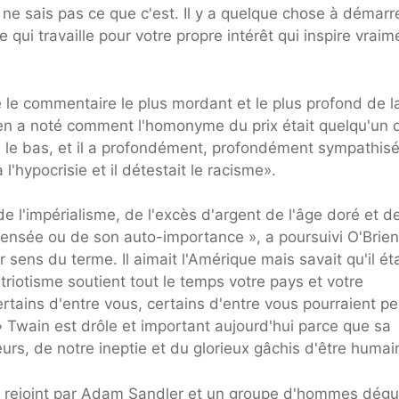
e ne sais pas ce que c'est. Il y a quelque chose à démarr
qui travaille pour votre propre intérêt qui inspire vraim
é le commentaire le plus mordant et le plus profond de l
ien a noté comment l'homonyme du prix était quelqu'un 
ers le bas, et il a profondément, profondément sympathis
 l'hypocrisie et il détestait le racisme».
e l'impérialisme, de l'excès d'argent de l'âge doré et d
sensée ou de son auto-importance », a poursuivi O'Brien
 sens du terme. Il aimait l'Amérique mais savait qu'il éta
riotisme soutient tout le temps votre pays et votre
rtains d'entre vous, certains d'entre vous pourraient pe
» Twain est drôle et important aujourd'hui parce que sa
rs, de notre ineptie et du glorieux gâchis d'être humain
té rejoint par Adam Sandler et un groupe d'hommes dégu