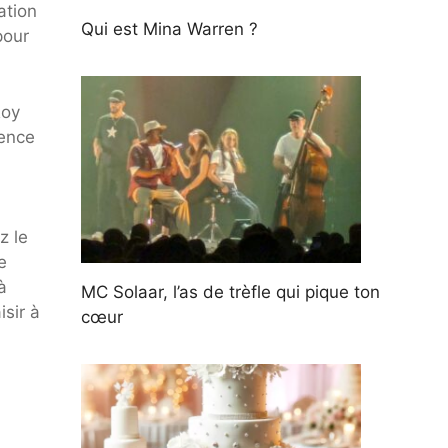
ation
Qui est Mina Warren ?
pour
Roy
rence
z le
e
à
MC Solaar, l’as de trèfle qui pique ton
sir à
cœur