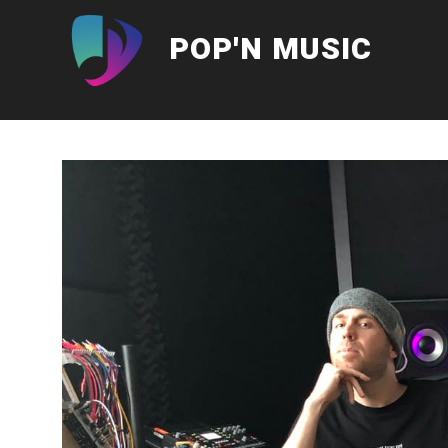
Aller
au
POP'N MUSIC
contenu