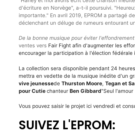
"Harley et moi avons écrit cette chanson inédite
d'écriture en Norvège", a-t-il poursuivi. "Heureu
importante." En avril 2019, EPROM a partagé d
déclenchant un déluge de rumeurs entourant une
De la bonne musique pour éviter l'effondrement
ventes vers
Fair Fight afin d'augmenter les effor
encourager la participation à l'élection fédéral
La collection sera disponible pendant 24 heur
mettra en vedette de la musique inédite d'un gr
vive jeunesse
de
Thurston Moore
,
Tegan et Sa
pour Cutie
chanteur
Ben Gibbard
"Seul l'amour 
Vous pouvez saisir le projet
ici vendredi et con
SUIVEZ L'EPROM: