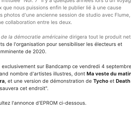
 intitulée" Nor. 7 "il y a quelques années lors d'un voya
x que nous puissions enfin le publier lié à une cause
es photos d'une ancienne session de studio avec Flume,
 collaboration entre les deux.
 de la démocratie américaine
dirigera tout le produit ne
ts de l'organisation pour sensibiliser les électeurs et
e imminente de 2020.
es exclusivement sur Bandcamp ce vendredi 4 septembre
and nombre d'artistes illustres, dont
Ma veste du mati
ra
, et une version de démonstration de
Tycho
et
Death
sauvera cet endroit".
sultez l'annonce d'EPROM ci-dessous.