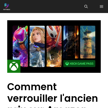
Aller
ME
au
contenu
Comment
verrouiller l'ancien