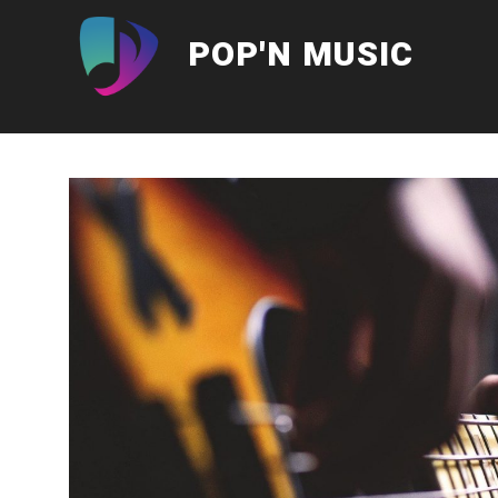
Aller
au
POP'N MUSIC
contenu