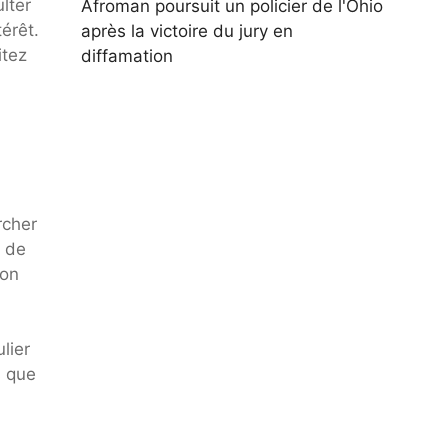
lter
Afroman poursuit un policier de l'Ohio
érêt.
après la victoire du jury en
itez
diffamation
rcher
t de
ion
lier
s que