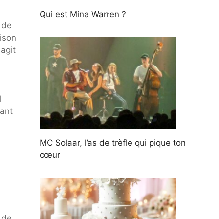
Qui est Mina Warren ?
 de
aison
'agit
l
vant
MC Solaar, l’as de trèfle qui pique ton
cœur
e de