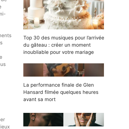
e
mi-
ments
Top 30 des musiques pour l’arrivée
es
du gâteau : créer un moment
inoubliable pour votre mariage
e
ous
La performance finale de Glen
Hansard filmée quelques heures
avant sa mort
ier
ieux