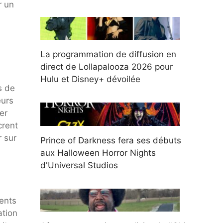
r un
La programmation de diffusion en
direct de Lollapalooza 2026 pour
Hulu et Disney+ dévoilée
s de
eurs
er
crent
r sur
Prince of Darkness fera ses débuts
aux Halloween Horror Nights
d'Universal Studios
ments
ation