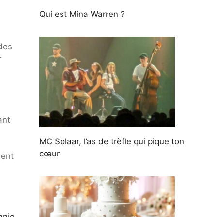
Qui est Mina Warren ?
 des
r
ant
MC Solaar, l’as de trèfle qui pique ton
cœur
ment
nnie.