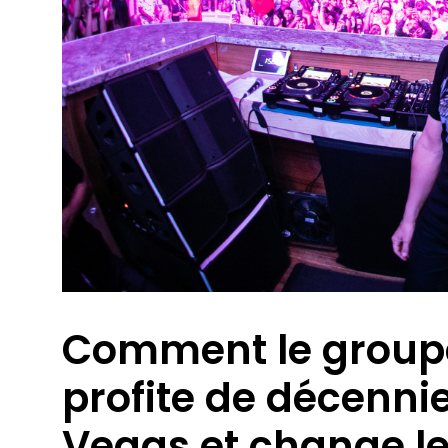
Comment le group
profite de décenni
Vegas et change le 