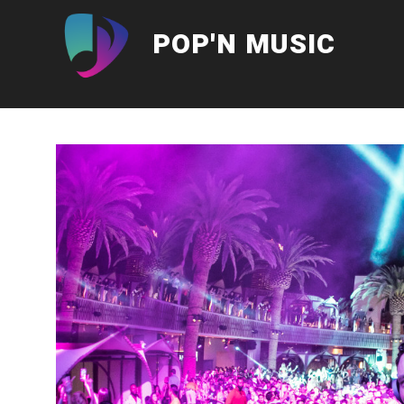
Aller
au
POP'N MUSIC
contenu