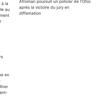
Afroman poursuit un policier de l'Ohio
 à la
après la victoire du jury en
lle au
diffamation
ement
r
rs
ine en
e
dîner
ant-
à