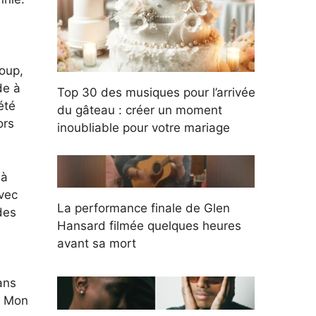
oup,
de à
Top 30 des musiques pour l’arrivée
été
du gâteau : créer un moment
ors
inoubliable pour votre mariage
 à
vec
La performance finale de Glen
des
Hansard filmée quelques heures
avant sa mort
ans
 « Mon