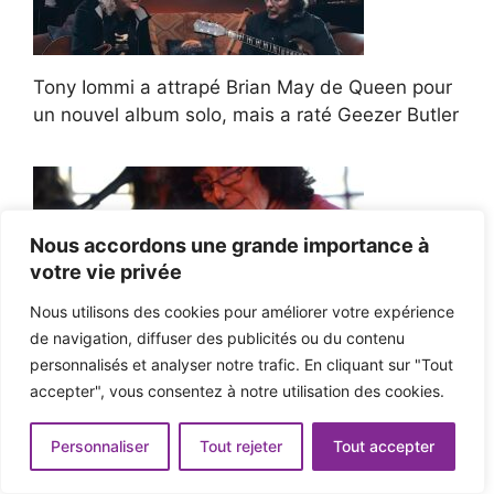
Tony Iommi a attrapé Brian May de Queen pour
un nouvel album solo, mais a raté Geezer Butler
Nous accordons une grande importance à
Linda Perhacs a retrouvé des jours sûrs après
votre vie privée
avoir été portée disparue
Nous utilisons des cookies pour améliorer votre expérience
de navigation, diffuser des publicités ou du contenu
personnalisés et analyser notre trafic. En cliquant sur "Tout
accepter", vous consentez à notre utilisation des cookies.
Revue du Newport Folk Festival 2026 + Galerie
de photos
Personnaliser
Tout rejeter
Tout accepter