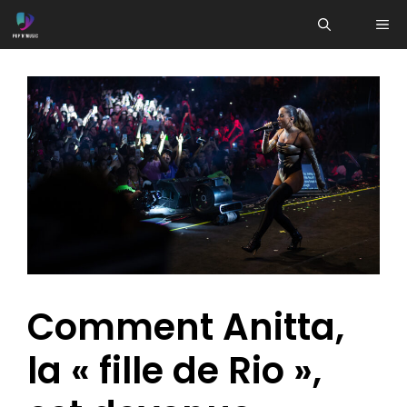
Aller
ME
au
contenu
Comment Anitta,
la « fille de Rio »,