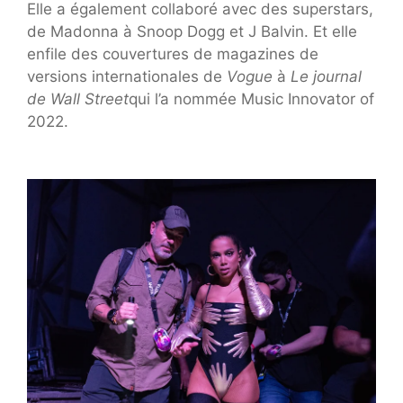
Elle a également collaboré avec des superstars,
de Madonna à Snoop Dogg et J Balvin. Et elle
enfile des couvertures de magazines de
versions internationales de
Vogue
à
Le journal
de Wall Street
qui l’a nommée Music Innovator of
2022.