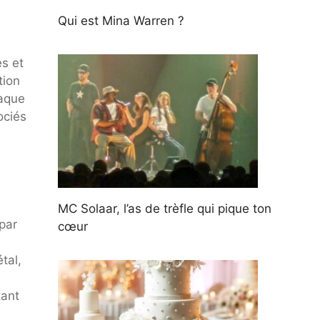
Qui est Mina Warren ?
es et
tion
haque
ociés
MC Solaar, l’as de trèfle qui pique ton
par
cœur
tal,
tant