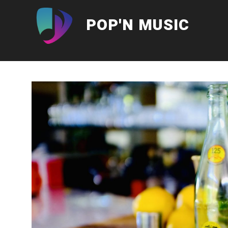
Aller
au
POP'N MUSIC
contenu