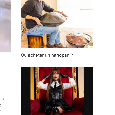
Où acheter un handpan ?
in
t
é