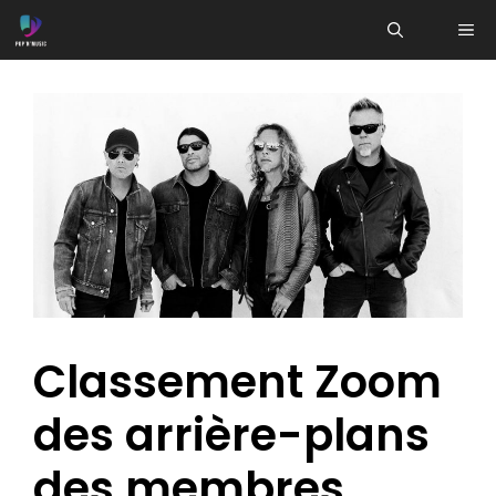
Aller
ME
au
contenu
Classement Zoom
des arrière-plans
des membres