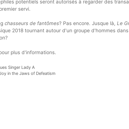
philes potentiels seront autorisés à regarder des transa
premier servi.
ig
chasseurs de fantômes
? Pas encore. Jusque là,
Le G
ssique 2018 tournant autour d'un groupe d'hommes dans
non?
pour plus d'informations.
lues Singer Lady A
oy in the Jaws of Defeatism