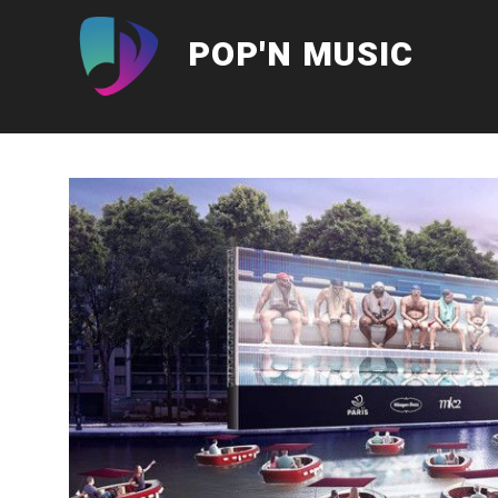
Aller
au
POP'N MUSIC
contenu