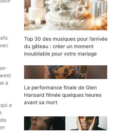
veaux
iefs
Top 30 des musiques pour l’arrivée
avec
du gâteau : créer un moment
inoubliable pour votre mariage
ise-
dwest
ue a
La performance finale de Glen
Hansard filmée quelques heures
avant sa mort
 qui a
e
 de
 en