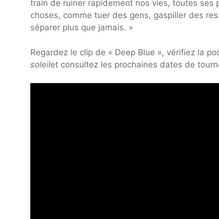
train de ruiner rapidement nos vies, toutes se
choses, comme tuer des gens, gaspiller des resso
séparer plus que jamais. »
Regardez le clip de « Deep Blue », vérifiez la p
soleil
et consultez les prochaines dates de tourn