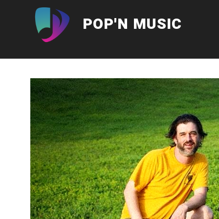
Aller
au
POP'N MUSIC
contenu