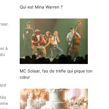
Qui est Mina Warren ?
nser.
ner à
 du
MC Solaar, l’as de trèfle qui pique ton
cœur
gard
s
ités
'aime