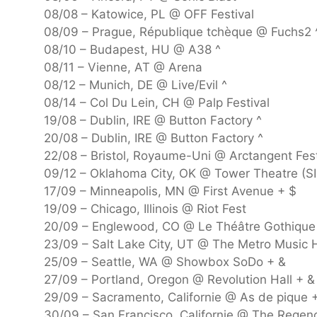
08/08 – Katowice, PL @ OFF Festival
08/09 – Prague, République tchèque @ Fuchs2 
08/10 – Budapest, HU @ A38 ^
08/11 – Vienne, AT @ Arena
08/12 – Munich, DE @ Live/Evil ^
08/14 – Col Du Lein, CH @ Palp Festival
19/08 – Dublin, IRE @ Button Factory ^
20/08 – Dublin, IRE @ Button Factory ^
22/08 – Bristol, Royaume-Uni @ Arctangent Fest
09/12 – Oklahoma City, OK @ Tower Theatre (SI
17/09 – Minneapolis, MN @ First Avenue + $
19/09 – Chicago, Illinois @ Riot Fest
20/09 – Englewood, CO @ Le Théâtre Gothique
23/09 – Salt Lake City, UT @ The Metro Music H
25/09 – Seattle, WA @ Showbox SoDo + &
27/09 – Portland, Oregon @ Revolution Hall + &
29/09 – Sacramento, Californie @ As de pique 
30/09 – San Francisco, Californie @ The Regen