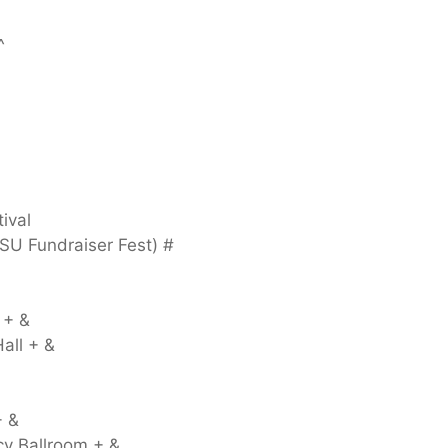
^
ival
SU Fundraiser Fest) #
 + &
all + &
+ &
cy Ballroom + &