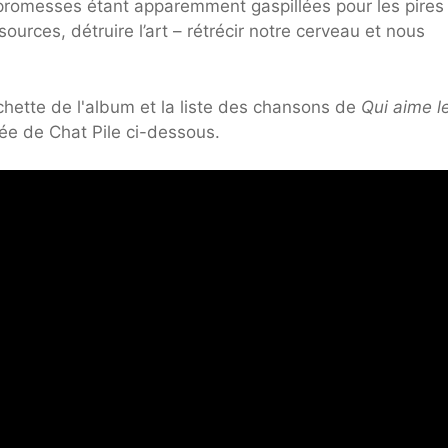
s promesses étant apparemment gaspillées pour les pires
urces, détruire l’art – rétrécir notre cerveau et nous
ochette de l'album et la liste des chansons de
Qui aime l
ée de Chat Pile ci-dessous.