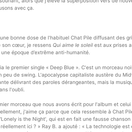
souriant, alors que j'élève la superposition vers de nou
usons avec ça.
 une bonne dose de l'habituel Chat Pile diffusant des gr
e son cœur, je ressens
Qui aime le soleil
est aux prises 
à une époque d’extrême anti-humanité.
a le premier single « Deep Blue ». C'est un morceau no
un peu de swing. L'apocalypse capitaliste austère du Mi
ante délivrant des paroles dérangeantes, mais la musiq
ns l'oubli.
emier morceau que nous avons écrit pour l'album et celui
ellement, j'aime ça parce que cela ressemble à Chat Pil
'Lonely is the Night', qui est en fait une fausse chanson
réellement ici ? » Ray B. a ajouté : « La technologie est