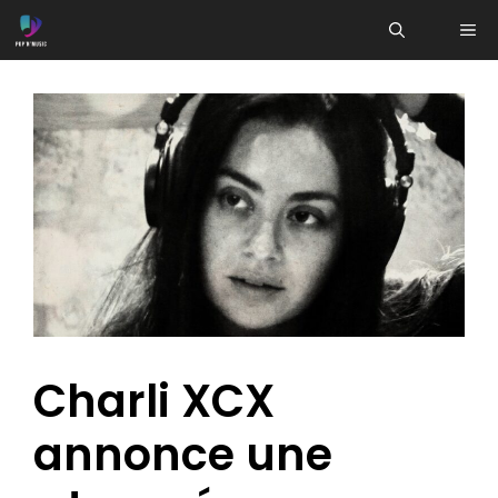
Aller
ME
au
contenu
Charli XCX
annonce une