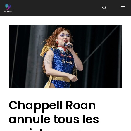
Aller
ME
au
contenu
Chappell Roan
annule tous les