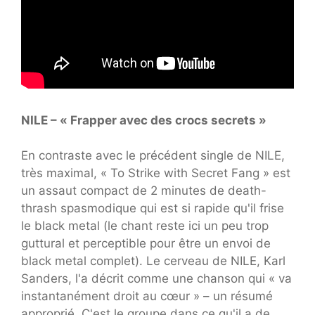
NILE – « Frapper avec des crocs secrets »
En contraste avec le précédent single de NILE,
très maximal, « To Strike with Secret Fang » est
un assaut compact de 2 minutes de death-
thrash spasmodique qui est si rapide qu'il frise
le black metal (le chant reste ici un peu trop
guttural et perceptible pour être un envoi de
black metal complet). Le cerveau de NILE, Karl
Sanders, l'a décrit comme une chanson qui « va
instantanément droit au cœur » – un résumé
approprié. C'est le groupe dans ce qu'il a de