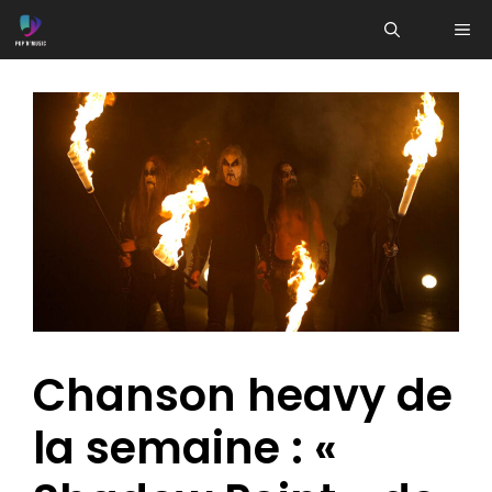
Aller
ME
au
contenu
Chanson heavy de
la semaine : «