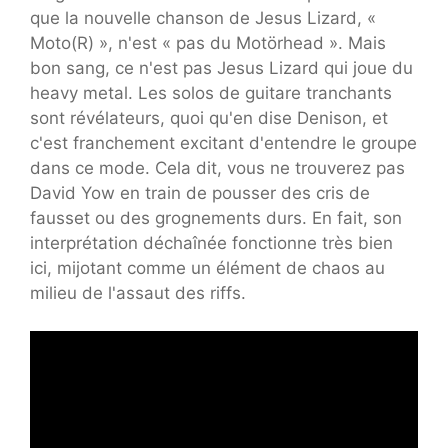
que la nouvelle chanson de Jesus Lizard, «
Moto(R) », n'est « pas du Motörhead ». Mais
bon sang, ce n'est pas Jesus Lizard qui joue du
heavy metal. Les solos de guitare tranchants
sont révélateurs, quoi qu'en dise Denison, et
c'est franchement excitant d'entendre le groupe
dans ce mode. Cela dit, vous ne trouverez pas
David Yow en train de pousser des cris de
fausset ou des grognements durs. En fait, son
interprétation déchaînée fonctionne très bien
ici, mijotant comme un élément de chaos au
milieu de l'assaut des riffs.