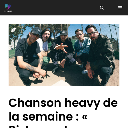
Aller
ME
au
contenu
Chanson heavy de
la semaine : «