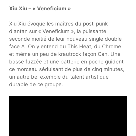
Xiu Xiu – « Veneficium »
Xiu Xiu évoque les maîtres du post-punk
d'antan sur « Veneficium », la puissante
seconde moitié de leur nouveau single double
face A. On y entend du This Heat, du Chrome…
et même un peu de krautrock façon Can. Une
basse fuzzée et une batterie en poche guident
ce morceau séduisant de plus de cinq minutes,
un autre bel exemple du talent artistique
durable de ce groupe.