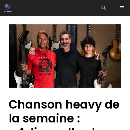
Aller
ME
au
contenu
Chanson heavy de
la semaine :