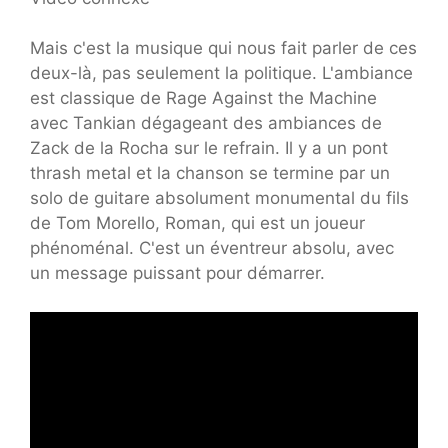
Mais c'est la musique qui nous fait parler de ces
deux-là, pas seulement la politique. L'ambiance
est classique de Rage Against the Machine
avec Tankian dégageant des ambiances de
Zack de la Rocha sur le refrain. Il y a un pont
thrash metal et la chanson se termine par un
solo de guitare absolument monumental du fils
de Tom Morello, Roman, qui est un joueur
phénoménal. C'est un éventreur absolu, avec
un message puissant pour démarrer.