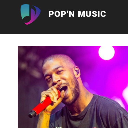
Aller
au
POP'N MUSIC
contenu