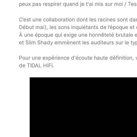
peux pas respirer quand je t'ai mis sur moi / Te
C’est une collaboration dont les racines sont 
Début mai), les sons inquiétants de l’époque et
À une époque qui exige une honnêteté brutale 
et Slim Shady emmènent les auditeurs sur le typ
Pour une expérience d'écoute haute définition, 
de TIDAL HiFi.