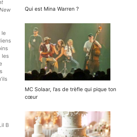
nt
Qui est Mina Warren ?
y New
 le
diens
oins
 les
e
s
ils
MC Solaar, l’as de trèfle qui pique ton
cœur
il B