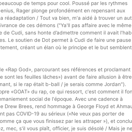
 beaucoup de temps pour cool. Poussé par les rythmes
Genius, Rager plonge profondément en repensant aux
la réadaptation / Tout va bien, m'a aidé à trouver un aut
élivrance de ces démons ("Ya'll pas affaire avec le même
mée de Cudi, sans honte d’admettre comment il avait l'ha
es. Le soutien de Dot permet à Cudi de faire une pause
tement, créant un élan où le principe et le but semblent
e «Rap God», parcourant ses références et proclamant
e sont les feuilles lâches») avant de faire allusion à êtr
nt, si le rap était b-ball / je serais comme Jordan").
ropre «GOAT» du rap, ce qui ressort, c'est comment il fo
emaniement social de l'époque. Avec une cadence à
s de Drew Brees, rend hommage à George Floyd et Ahma
ent pas COVID-19 au sérieux («Ne veux pas porter de
comme ça que vous finissez par les attraper »), et conclu
, mec, s'il vous plaît, officier, je suis désolé / Mais je n