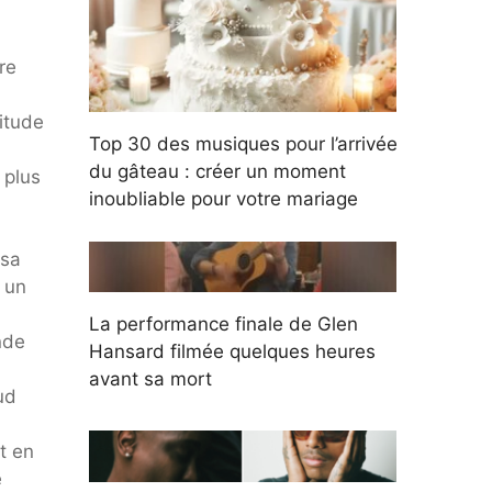
re
bitude
Top 30 des musiques pour l’arrivée
du gâteau : créer un moment
 plus
inoubliable pour votre mariage
 sa
e un
La performance finale de Glen
nde
Hansard filmée quelques heures
avant sa mort
ud
t en
e