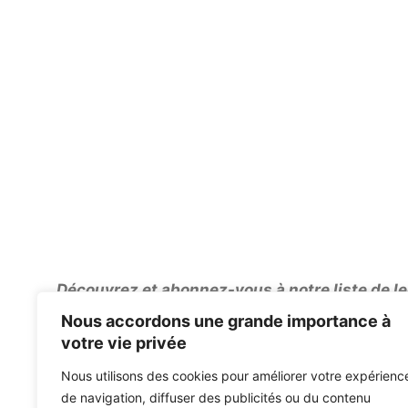
Découvrez et abonnez-vous à notre liste de l
Nous accordons une grande importance à
Critique d'album: MUSHROOMHEAD – A Wonderful Lif
votre vie privée
Les concerts en plein air sont autorisés à revenir au
Nous utilisons des cookies pour améliorer votre expérienc
de navigation, diffuser des publicités ou du contenu