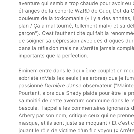
aventure qui semble trop chaude pour avoir eu
étranges de la cohorte WZRD de Cudi, Dot da 
douleurs de la toxicomanie («Il y a des années, 
plan / Ça a mal tourné, tellement mal») et sa d
garçon"). C’est l’authenticité qui fait la renom
de soigner sa dépression avec des drogues dur
dans la réflexion mais ne s'arrête jamais complè
importants que la perfection.
Eminem entre dans le deuxième couplet en mod
sobriété («Mais les seuls (les arbres) que je fum
passionné
Dernière danse
observateur ("Maintena
Pourtant, alors que Shady plaide pour être le p
sa moitié de cette aventure commune dans le r
bascule, il appelle les commentaires ignorant
Arbery par son nom, critique ceux qui ne prenn
masque, et ils sont juste se moquant / Et c'est 
jouant le rôle de victime d'un flic voyou (« Arrêtez