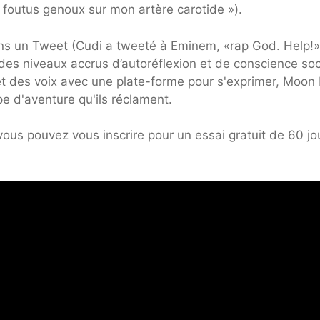
s foutus genoux sur mon artère carotide »).
dans un Tweet (Cudi a tweeté à Eminem, «rap God. Help!»
 des niveaux accrus d’autoréflexion et de conscience soc
et des voix avec une plate-forme pour s'exprimer, Moon
e d'aventure qu'ils réclament.
vous pouvez vous inscrire pour un essai gratuit de 60 jo