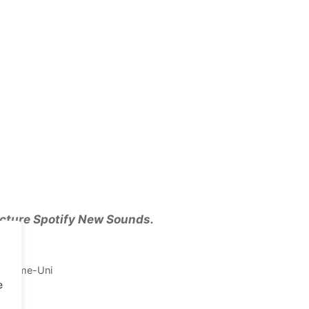
ecture Spotify New Sounds.
e
 Royaume-Uni
e