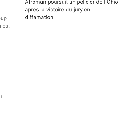
Afroman poursuit un policier de l'Ohio
après la victoire du jury en
diffamation
oup
les.
n