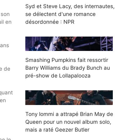
Syd et Steve Lacy, des internautes,
 son
se délectent d'une romance
il en
désordonnée : NPR
dans
Smashing Pumpkins fait ressortir
Barry Williams du Brady Bunch au
ge de
pré-show de Lollapalooza
quant
 en
Tony Iommi a attrapé Brian May de
Queen pour un nouvel album solo,
mais a raté Geezer Butler
me le