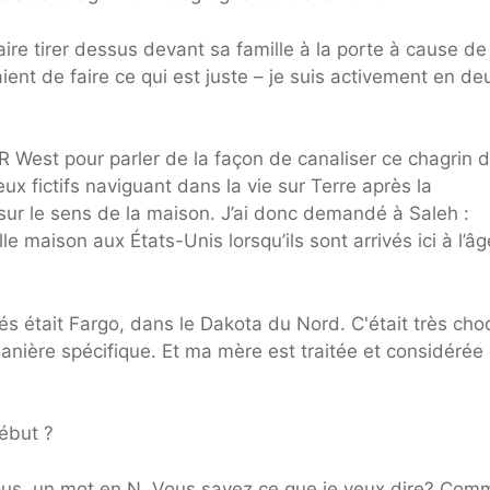
ire tirer dessus devant sa famille à la porte à cause de
aient de faire ce qui est juste – je suis activement en deu
West pour parler de la façon de canaliser ce chagrin 
x fictifs naviguant dans la vie sur Terre après la
 sur le sens de la maison. J’ai donc demandé à Saleh :
e maison aux États-Unis lorsqu’ils sont arrivés ici à l’â
s était Fargo, dans le Dakota du Nord. C'était très cho
anière spécifique. Et ma mère est traitée et considérée
ébut ?
vous, un mot en N. Vous savez ce que je veux dire? Com