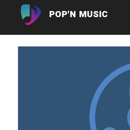
Aller
au
POP'N MUSIC
contenu