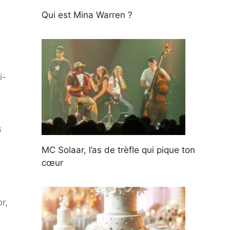
Qui est Mina Warren ?
i-
s
MC Solaar, l’as de trèfle qui pique ton
cœur
r,