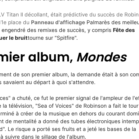
 Titan II décollant, était prédictive du succès de Robi
 11e place du
Panneau d'affichage
Palmarès des meille
nt engendré des remixes de succès, y compris
Fête des
uer le bruit
tourne sur "Spitfire".
emier album,
Mondes
ement de son premier album, la demande était à son co
avaient au départ à quoi s'attendre.
ces" a chuté, ce fut le premier signal de l'ampleur de l'ef
la télévision, "Sea of ​​Voices" de Robinson a fait le tou
erminé à créer de la musique en dehors du courant dom
t de mentalité a donné des tubes électroniques intemp
. Le risque a porté ses fruits et a jeté les bases de la
suivre dans le sillage de l'album.