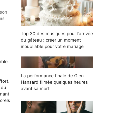
nson
urs
Top 30 des musiques pour l’arrivée
du gâteau : créer un moment
inoubliable pour votre mariage
mble.
La performance finale de Glen
fort.
Hansard filmée quelques heures
r du
avant sa mort
inant
orels