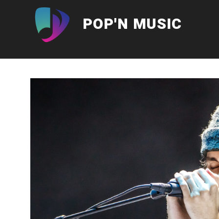
Aller
au
POP'N MUSIC
contenu