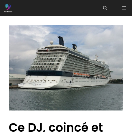
Aller
ME
au
contenu
Ce DJ, coincé et