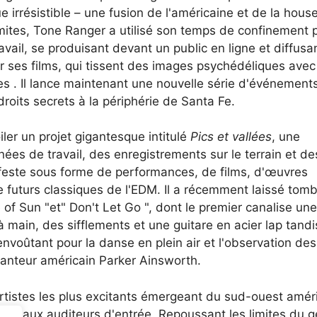
rrésistible – une fusion de l'américaine et de la hous
imites, Tone Ranger a utilisé son temps de confinement 
vail, se produisant devant un public en ligne et diffusa
ar ses films, qui tissent des images psychédéliques avec
s . Il lance maintenant une nouvelle série d'événement
roits secrets à la périphérie de Santa Fe.
ler un projet gigantesque intitulé
Pics et vallées
, une
es de travail, des enregistrements sur le terrain et de
este sous forme de performances, de films, d'œuvres
 de futurs classiques de l'EDM. Il a récemment laissé tom
f Sun "et" Don't Let Go ", dont le premier canalise une
 main, des sifflements et une guitare en acier lap tand
nvoûtant pour la danse en plein air et l'observation des
hanteur américain Parker Ainsworth.
tistes les plus excitants émergeant du sud-ouest améri
anti aux auditeurs d'entrée. Repoussant les limites du 