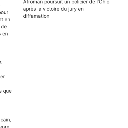
Afroman poursuit un policier de l'Ohio
e
après la victoire du jury en
pour
diffamation
nt en
 de
s en
s
ber
is que
cain,
genre