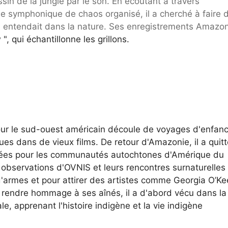
in de la jungle par le son. En écoutant à travers
nie symphonique de chaos organisé, il a cherché à faire d
il entendait dans la nature. Ses enregistrements Amazo
 ", qui échantillonne les grillons.
our le sud-ouest américain découle de voyages d'enfan
 dans de vieux films. De retour d'Amazonie, il a quitt
crées pour les communautés autochtones d'Amérique du
observations d'OVNIS et leurs rencontres surnaturelles
'armes et pour attirer des artistes comme Georgia O’Ke
nt rendre hommage à ses aînés, il a d'abord vécu dans la
le, apprenant l'histoire indigène et la vie indigène