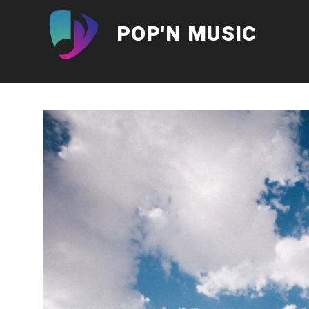
Aller
au
POP'N MUSIC
contenu