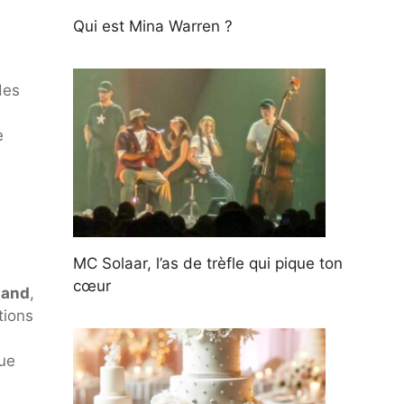
Qui est Mina Warren ?
des
e
MC Solaar, l’as de trèfle qui pique ton
cœur
land
,
tions
que