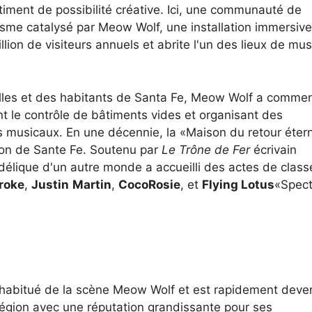
ntiment de possibilité créative. Ici, une communauté de
isme catalysé par Meow Wolf, une installation immersive
llion de visiteurs annuels et abrite l'un des lieux de mu
illes et des habitants de Santa Fe, Meow Wolf a comme
nt le contrôle de bâtiments vides et organisant des
s musicaux. En une décennie, la «Maison du retour éter
ion de Sante Fe. Soutenu par
Le Trône de Fer
écrivain
délique d'un autre monde a accueilli des actes de class
roke
,
Justin
Martin
,
CocoRosie
, et
Flying Lotus
«Spect
abitué de la scène Meow Wolf et est rapidement deve
région avec une réputation grandissante pour ses