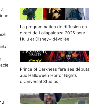
 à
sique
La programmation de diffusion en
direct de Lollapalooza 2026 pour
ncé
Hulu et Disney+ dévoilée
nel»
e
acle
Prince of Darkness fera ses débuts
aux Halloween Horror Nights
d'Universal Studios
nu