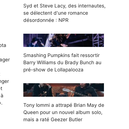
Syd et Steve Lacy, des internautes,
se délectent d'une romance
désordonnée : NPR
ota
Smashing Pumpkins fait ressortir
tager
Barry Williams du Brady Bunch au
pré-show de Lollapalooza
t
nger
t
 à
».
Tony Iommi a attrapé Brian May de
Queen pour un nouvel album solo,
mais a raté Geezer Butler