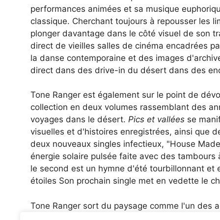
performances animées et sa musique euphorique i
classique. Cherchant toujours à repousser les l
plonger davantage dans le côté visuel de son tra
direct de vieilles salles de cinéma encadrées p
la danse contemporaine et des images d'archive
direct dans des drive-in du désert dans des end
Tone Ranger est également sur le point de dévoi
collection en deux volumes rassemblant des anné
voyages dans le désert.
Pics et vallées
se manif
visuelles et d'histoires enregistrées, ainsi que
deux nouveaux singles infectieux, "
House Made o
énergie solaire pulsée faite avec des tambours à
le second est un hymne d'été tourbillonnant et e
étoiles Son prochain single met en vedette le c
Tone Ranger sort du paysage comme l'un des ar
apportant un son hypnotique et frais qui est gar