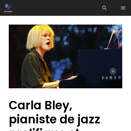
Aller
ME
au
contenu
Carla Bley,
pianiste de jazz