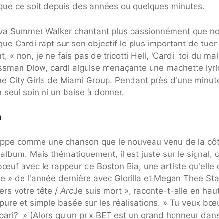
e, que ce soit depuis des années ou quelques minutes.
Diva Summer Walker chantant plus passionnément que n
ue Cardi rapt sur son objectif le plus important de tuer 
, « non, je ne fais pas de tricotti Hell, 'Cardi, toi du mal
ssman Dlow, cardi aiguise menaçante une machette lyr
ne City Girls de Miami Group. Pendant près d'une minut
n seul soin ni un baise à donner.
a
 frappe comme une chanson que le nouveau venu de la cô
album. Mais thématiquement, il est juste sur le signal, 
 bœuf avec le rappeur de Boston Bia, une artiste qu'elle 
 » de l'année dernière avec Glorilla et Megan Thee Stal
rs votre tête /
Arc
Je suis mort », raconte-t-elle en hau
 pure et simple basée sur les réalisations. » Tu veux bœ
 pari? » (Alors qu'un prix BET est un grand honneur dans