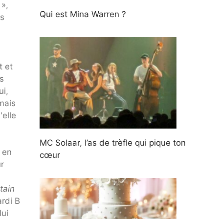
 »,
Qui est Mina Warren ?
us
t et
as
ui,
mais
'elle
MC Solaar, l’as de trèfle qui pique ton
 en
cœur
r
tain
ardi B
lui