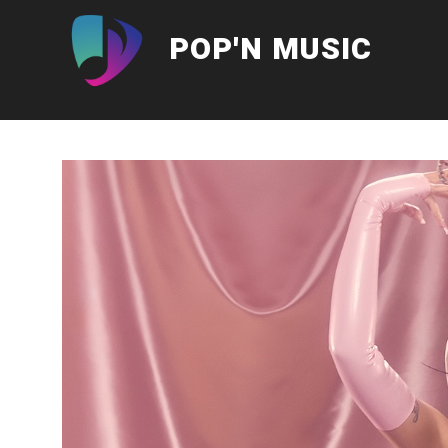
Aller
au
POP'N MUSIC
contenu