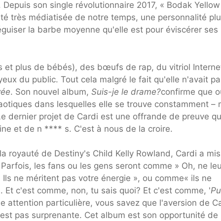
t. Depuis son single révolutionnaire 2017, « Bodak Yellow
rité très médiatisée de notre temps, une personnalité pl
éguiser la barbe moyenne qu'elle est pour éviscérer ses
t plus de bébés), des bœufs de rap, du vitriol Interne
 yeux du public. Tout cela malgré le fait qu'elle n'avait p
vée
. Son nouvel album,
Suis-je le drame?
confirme que o
haotiques dans lesquelles elle se trouve constamment – 
? Le dernier projet de Cardi est une offrande de preuve qu
e et de n **** s. C'est à nous de la croire.
a royauté de Destiny's Child Kelly Rowland, Cardi a mis
 Parfois, les fans ou les gens seront comme » Oh, ne leu
 Ils ne méritent pas votre énergie », ou comme« ils ne
». Et c'est comme, non, tu sais quoi? Et c'est comme, '
Pu
attention particulière, vous savez que l'aversion de C
'est pas surprenante. Cet album est son opportunité de 