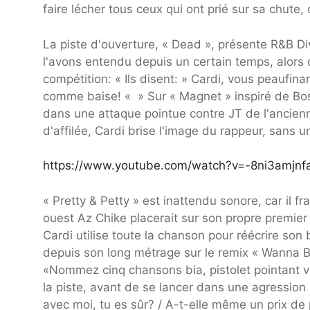
faire lécher tous ceux qui ont prié sur sa chut
La piste d'ouverture, « Dead », présente R&B 
l'avons entendu depuis un certain temps, alors q
compétition: « Ils disent: » Cardi, vous peaufinant
comme baise! « » Sur « Magnet » inspiré de Bo
dans une attaque pointue contre JT de l'ancien
d'affilée, Cardi brise l'image du rappeur, sans u
https://www.youtube.com/watch?v=-8ni3amjnf
« Pretty & Petty » est inattendu sonore, car il
ouest Az Chike placerait sur son propre premier 
Cardi utilise toute la chanson pour réécrire son
depuis son long métrage sur le remix « Wanna Be
«Nommez cinq chansons bia, pistolet pointant ve
la piste, avant de se lancer dans une agression
avec moi, tu es sûr? / A-t-elle même un prix de