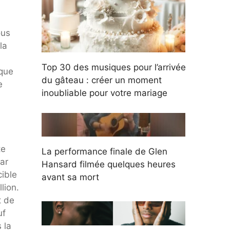
ous
la
Top 30 des musiques pour l’arrivée
ique
du gâteau : créer un moment
e
inoubliable pour votre mariage
te
La performance finale de Glen
car
Hansard filmée quelques heures
cible
avant sa mort
lion.
t de
uf
 la