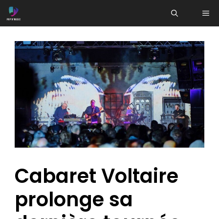
Aller
ME
au
contenu
Cabaret Voltaire
prolonge sa